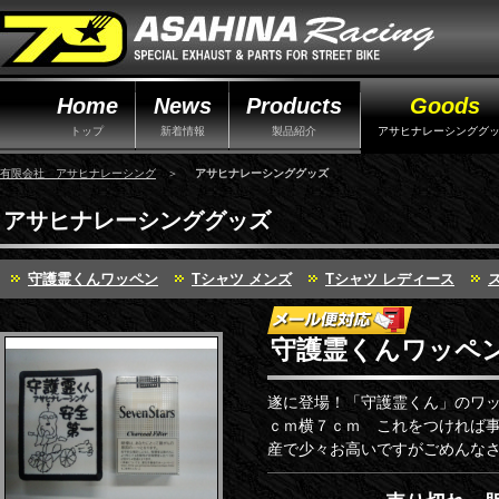
Home
News
Products
Goods
トップ
新着情報
製品紹介
アサヒナレーシンググ
有限会社 アサヒナレーシング
＞
アサヒナレーシンググッズ
アサヒナレーシンググッズ
守護霊くんワッペン
Tシャツ メンズ
Tシャツ レディース
守護霊くんワッペ
遂に登場！「守護霊くん」のワッ
ｃｍ横７ｃｍ これをつければ事
産で少々お高いですがごめんな