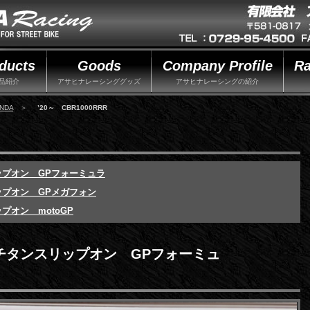
ducts
Goods
Company Profile
Ra
品紹介
アサヒナレーシンググッズ
アサヒナレーシングの紹介
NDA
＞
’20～ CBR1000RRR
スリップオン GPフォーミュラ
スリップオン GPメガフォン
ップオン motoGP
 フルチタンスリップオン GPフォーミュ