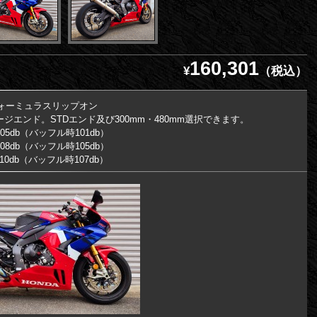
160,301
¥
（税込）
ォーミュラスリップオン
ージエンド。STDエンド及び300mm・480mm選択できます。
05db（バッフル時101db）
db（バッフル時105db）
db（バッフル時107db）