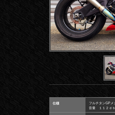
フルチタンGPメ
仕様
音量 １１２ｄ