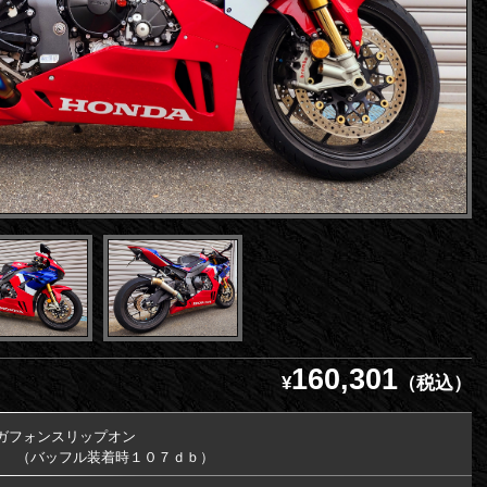
160,301
¥
（税込）
ガフォンスリップオン
ｂ （バッフル装着時１０７ｄｂ）