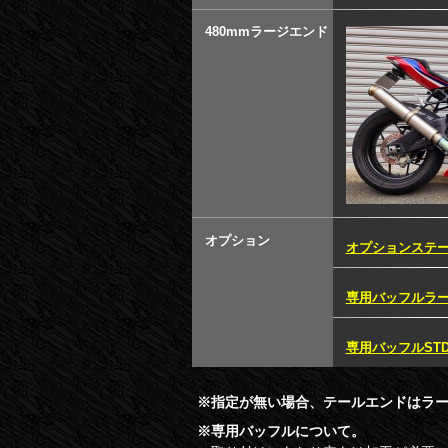
480mmラージエンド
オプション
オプションステ
専用バッフルラ
専用バッフルST
※指定が無い場合、テールエンドはラ
※専用バッフルについて。