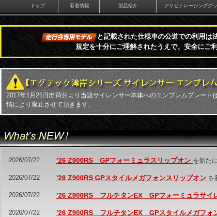
トップ
新着情報
製品紹介
アサヒナレーシンググ
と記載された仕様車の公道での利用は
規定を十分にご理解されたうえで、安全にご
2017年1月21日出荷分より当該サイレンサー本体へのエンブレムプレート
情により廃止させて頂きます。
2026/07/22
’26 Z900RS GPフォーミュラスリップオン
を新た
2026/07/22
’26 Z900RS GPスタイルメガフォンスリップオン
を
2026/07/22
’26 Z900RS フルチタンEX GPフォーミュラサ
2026/07/22
’26 Z900RS フルチタンEX GPスタイルメガフ