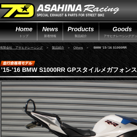
Home
News
Products
Goods
トップ
新着情報
製品紹介
アサヒナレーシンググ
有限会社 アサヒナレーシング
＞
製品紹介
＞
Others
＞
BMW ’15-’16 S1000RR
’15-’16 BMW S1000RR GPスタイルメガフォ