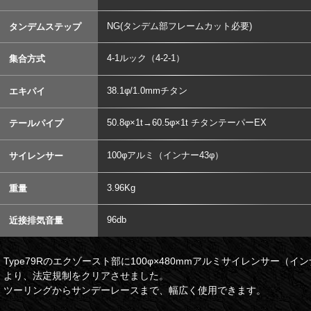
NG(タンデム部フレームカット必要)
タンデムステップ
4-1ルック（4-2-1）
集合方式
38.1φ/1.0mmチタン
エキパイ
50.8φ×1t→60.5φ×1t チタンテーパーEX
テールパイプ
100φアルミ（インナー43φ）
サイレンサー
3.96Kg
重量
96db
近接排気音量
Type79Rのエクゾースト部に100φ×480mmアルミサイレンサー（
より、法定規制をクリアさせました。
ツーリングからサンデーレースまで、幅広く使用できます。