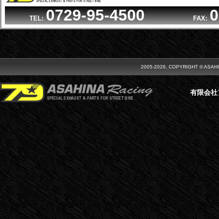
0729-95-4500
0
TEL:
FAX:
2005-2026, COPYRIGHT © ASAH
有限会社