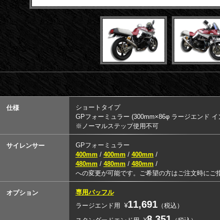
ショートタイプ
仕様
GPフォーミュラー (300mm×86φ ラージエンド イ
※ノーマルステップ使用不可
GPフォーミュラー
サイレンサー
400mm
/
400mm
/
400mm
/
480mm
/
480mm
/
480mm
/
への変更が可能です。ご希望の方はご注文時にご
専用バッフル
オプション
11,691
ラージエンド用
¥
（税込）
8,351