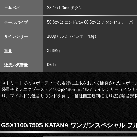
38.1φ/1.0mmチタン
エキパイ
50.8φ×1t エンドのみ60.5φ×1t チタンセミテーパー
テールパイプ
100φアルミ（インナー43φ）
サイレンサー
3.86Kg
重量
96db
近接排気音量
ストリートでのスポーティーな走行に主限をおいて開発されたスポー
軽量チタンエクゾーストと100φ×480mmアルミサイレンサー（イン
り、マイルドな低音サウンドを発し、当社自主規制により法定騒音規
GSX1100/750S KATANA ワンガンスペシャル