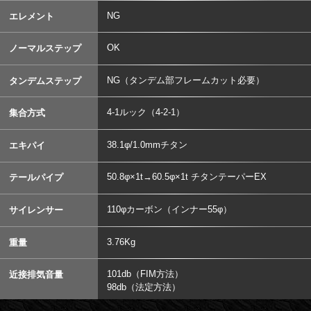
NG
エレメント
OK
ノーマルステップ
NG（タンデム部フレームカット必要）
タンデムステップ
4-1ルック（4-2-1）
集合方式
38.1φ/1.0mmチタン
エキパイ
50.8φ×1t→60.5φ×1t チタンテーパーEX
テールパイプ
110φカーボン（インナー55φ）
サイレンサー
3.76Kg
重量
101db（FIM方法）
近接排気音量
98db（法定方法）