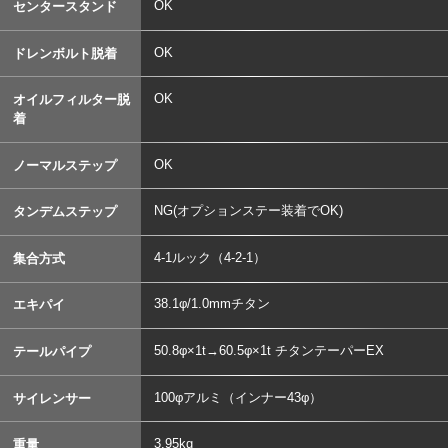
OK
センタースタンド
OK
ドレンボルト脱着
OK
オイルフィルター脱
着
OK
ノーマルステップ
NG(オプションステー装着でOK)
タンデムステップ
4-1ルック（4-2-1）
集合方式
38.1φ/1.0mmチタン
エキパイ
50.8φ×1t→60.5φ×1t チタンテーパーEX
テールパイプ
100φアルミ（インナー43φ）
サイレンサー
3.95kg
重量