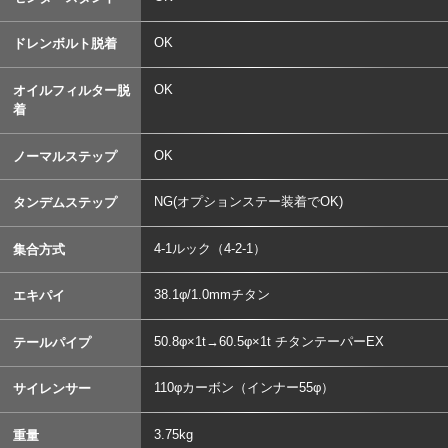
OK
ドレンボルト脱着
OK
オイルフィルター脱
着
OK
ノーマルステップ
NG(オプションステー装着でOK)
タンデムステップ
4-1ルック（4-2-1）
集合方式
38.1φ/1.0mmチタン
エキパイ
50.8φ×1t→60.5φ×1t チタンテーパーEX
テールパイプ
110φカーボン（インナー55φ）
サイレンサー
3.75kg
重量