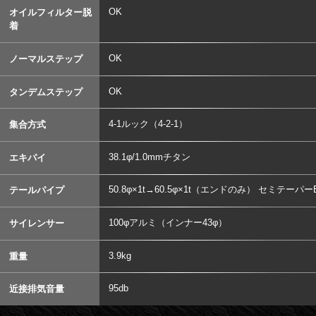
OK
オイルフィルター脱
着
OK
ノーマルステップ
OK
タンデムステップ
4-1ルック（4-2-1）
集合方式
38.1φ/1.0mmチタン
エキパイ
50.8φ×1t→60.5φ×1t（エンドのみ） セミテーパー
テールパイプ
100φアルミ（インナー43φ）
サイレンサー
3.9kg
重量
95db
近接排気音量