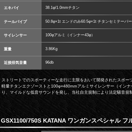
38.1φ/1.0mmチタン
エキパイ
50.8φ×1t エンドのみ60.5φ×1t チタンセミテーパー
テールパイプ
100φアルミ（インナー43φ）
サイレンサー
3.86Kg
重量
96db
近接排気音量
ストリートでのスポーティーな走行に主限をおいて開発されたスポー
軽量チタンエクゾーストと100φ×480mmアルミサイレンサー（イン
り、マイルドな低音サウンドを発し、当社自主規制により法定騒音規
GSX1100/750S KATANA ワンガンスペシャル