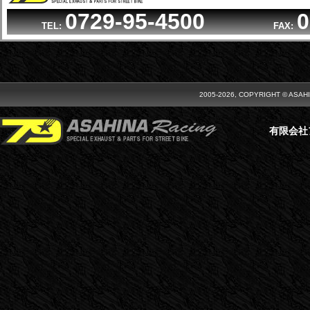
0729-95-4500
0
TEL:
FAX:
2005-2026, COPYRIGHT © ASAH
有限会社