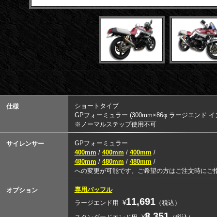
ショートタイプ
仕様
GPフォーミュラー (300mm×86φ ラージエンド イ
※ノーマルステップ使用不可
GPフォーミュラー
サイレンサー
400mm
/
400mm
/
400mm
/
480mm
/
480mm
/
480mm
/
への変更が可能です。ご希望の方はご注文時にご
専用バッフル
オプション
11,691
ラージエンド用
¥
（税込）
8,351