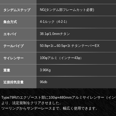
NG(タンデム部フレームカット必要)
タンデムステップ
4-1ルック（4-2-1）
集合方式
38.1φ/1.0mmチタン
エキパイ
50.8φ×1t→60.5φ×1t チタンテーパーEX
テールパイプ
100φアルミ（インナー43φ）
サイレンサー
3.96Kg
重量
96db
近接排気音量
Type79Rのエクゾースト部に100φ×480mmアルミサイレンサー（
より、法定規制をクリアさせました。
ツーリングからサンデーレースまで、幅広く使用できます。