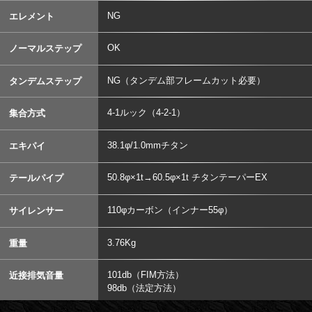
NG
エレメント
OK
ノーマルステップ
NG（タンデム部フレームカット必要）
タンデムステップ
4-1ルック（4-2-1）
集合方式
38.1φ/1.0mmチタン
エキパイ
50.8φ×1t→60.5φ×1t チタンテーパーEX
テールパイプ
110φカーボン（インナー55φ）
サイレンサー
3.76Kg
重量
101db（FIM方法）
近接排気音量
98db（法定方法）