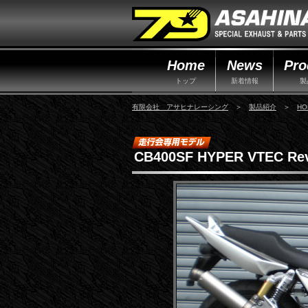
Home
News
Pro
トップ
新着情報
製
有限会社 アサヒナレーシング
＞
製品紹介
＞
HO
CB400SF HYPER VTEC R