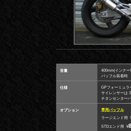
400mm(インナー
音量
バッフル装着時 9
GPフォーミュラ
仕様
サイレンサーは 3
チタンセンター
専用バッフル
オプション
ラージエンド用
STDエンド用
¥