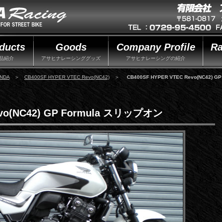
ducts
Goods
Company Profile
Ra
品紹介
アサヒナレーシンググッズ
アサヒナレーシングの紹介
NDA
＞
CB400SF HYPER VTEC Revo(NC42)
＞
CB400SF HYPER VTEC Revo(NC42) 
evo(NC42) GP Formula スリップオン