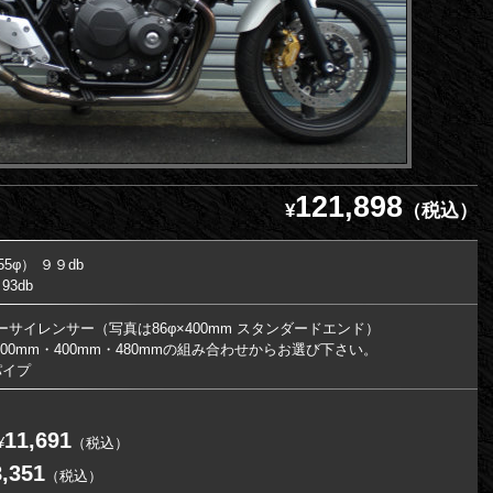
121,898
¥
（税込）
55φ） ９９db
3db
ーサイレンサー（写真は86φ×400mm スタンダードエンド）
00mm・400mm・480mmの組み合わせからお選び下さい。
パイプ
11,691
¥
（税込）
8,351
（税込）