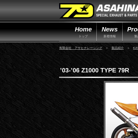
Home
News
Pro
トップ
新着情報
製
有限会社 アサヒナレーシング
＞
製品紹介
＞
KA
’03-’06 Z1000 TYPE 79R