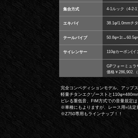
4-1ルック（4-2-
集合方式
38.1φ/1.0mmチ
エキパイ
50.8φ×1t→60.
テールパイプ
110φカーボン(イ
サイレンサー
GPフォーミュラ
価格￥286,90
完全コンペディションモデル、アップ
軽量チタンエクゾーストと110φ×48
ビレる重低音、FIM方式での音量規定
※車種にもよりますが、レース用=法定
※Z750専用もラインナップ！！