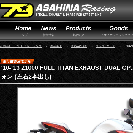
Home
News
Products
Goods
トップ
新着情報
製品紹介
アサヒナレーシンググ
有限会社 アサヒナレーシング
＞
製品紹介
＞
KAWASAKI
＞
’10- ’13Z1000
＞
’10
’10-’13 Z1000 FULL TITAN EXHAUST DUA
ォン (左右2本出し)