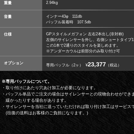
2.94kg
重量
インナー43φ 111db
音量
バッフル装着時 107.5db
GPスタイルメガフォン 左右2本出し(非対称)
仕様
左側のサイレンサーを外し、右側ショートタイプ
この1本で2通りのスタイルを楽しめます。
※アンダーカウルは前部分のみ取り付け可
オプション
23,377
専用バッフル（2ヶ）
¥
（税込）
※専用バッフルについて。
・取り付けにあたり穴あけ加工が必要になります。
・バッフル単品でご注文の場合はサイレンサーとの現物合わせができ
緩かったりする場合があります。
・サイレンサーを当社に送っていただければ取り付け加工はサービス
(往復の送料はお客様のご負担になります。)