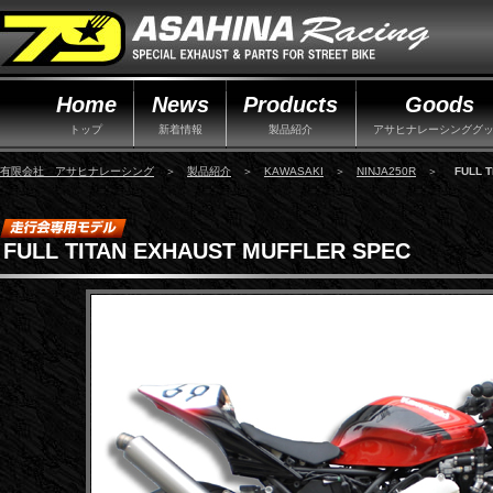
Home
News
Products
Goods
トップ
新着情報
製品紹介
アサヒナレーシンググ
有限会社 アサヒナレーシング
＞
製品紹介
＞
KAWASAKI
＞
NINJA250R
＞
FULL 
FULL TITAN EXHAUST MUFFLER SPEC