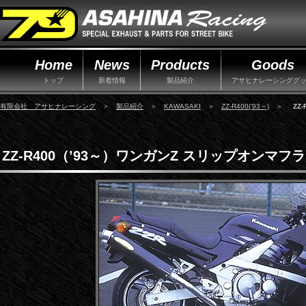
Home
News
Products
Goods
トップ
新着情報
製品紹介
アサヒナレーシンググ
有限会社 アサヒナレーシング
＞
製品紹介
＞
KAWASAKI
＞
ZZ-R400(’93～)
＞
ZZ
ZZ-R400（’93～）ワンガンZ スリップオンマフ