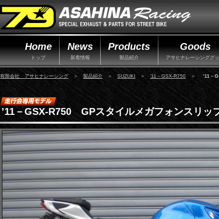
Home
News
Products
Goods
トップ
新着情報
製品紹介
アサヒナレーシンググ
有限会社 アサヒナレーシング
＞
製品紹介
＞
SUZUKI
＞
’11－GSX-R750
＞
’11
’11－GSX-R750 GPスタイルメガフォンスリ