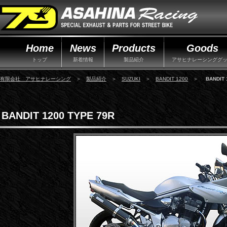
Home
News
Products
Goods
トップ
新着情報
製品紹介
アサヒナレーシンググ
有限会社 アサヒナレーシング
＞
製品紹介
＞
SUZUKI
＞
BANDIT 1200
＞
BANDIT 
BANDIT 1200 TYPE 79R