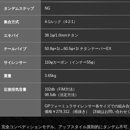
NG
タンデムステップ
4-1ルック（4-2-1）
集合方式
38.1φ/1.0mmチタン
エキパイ
50.8φ×1t→60.5φ×1t チタンテーパーEX
テールパイプ
110φカーボン（インナー55φ）
サイレンサー
3.65kg
重量
102db（FIM方法）
近接排気音量
98.5db（法定方法）
GPフォーミュラサイレンサー各サイズでの組み合
価格￥279,312.（税抜き） 詳細はお問い合わせ
完全コンペディションモデル、アップスタイル原則的にタンデム不可