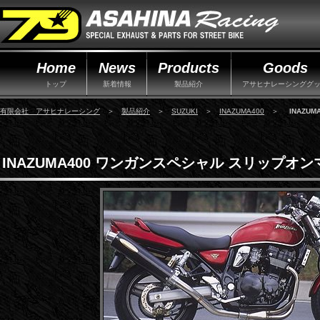
Home
News
Products
Goods
トップ
新着情報
製品紹介
アサヒナレーシンググ
有限会社 アサヒナレーシング
＞
製品紹介
＞
SUZUKI
＞
INAZUMA400
＞
INAZU
INAZUMA400 ワンガンスペシャル スリップオ